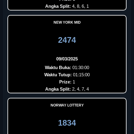
Angka Split:
4, 8, 6, 1
NEW YORK MID
2474
09/03/2025
Waktu Buka:
01:30:00
Waktu Tutup:
01:15:00
Prize:
1
Angka Split:
2, 4, 7, 4
NORWAY LOTTERY
1834