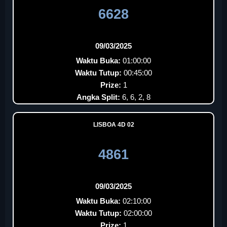
6628
09/03/2025
Waktu Buka:
01:00:00
Waktu Tutup:
00:45:00
Prize:
1
Angka Split:
6, 6, 2, 8
LISBOA 4D 02
4861
09/03/2025
Waktu Buka:
02:10:00
Waktu Tutup:
02:00:00
Prize:
1