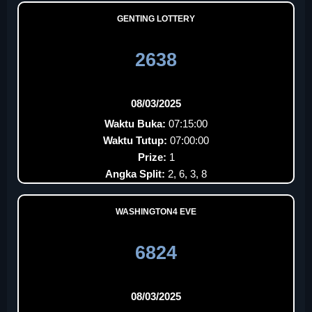
GENTING LOTTERY
2638
08/03/2025
Waktu Buka:
07:15:00
Waktu Tutup:
07:00:00
Prize:
1
Angka Split:
2, 6, 3, 8
WASHINGTON4 EVE
6824
08/03/2025