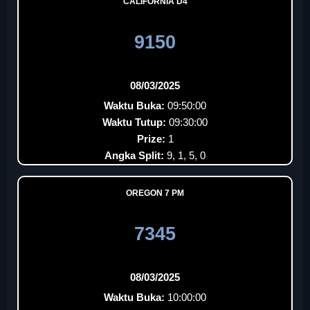
CALIFORNIA D4
9150
08/03/2025
Waktu Buka:
09:50:00
Waktu Tutup:
09:30:00
Prize:
1
Angka Split:
9, 1, 5, 0
OREGON 7 PM
7345
08/03/2025
Waktu Buka:
10:00:00