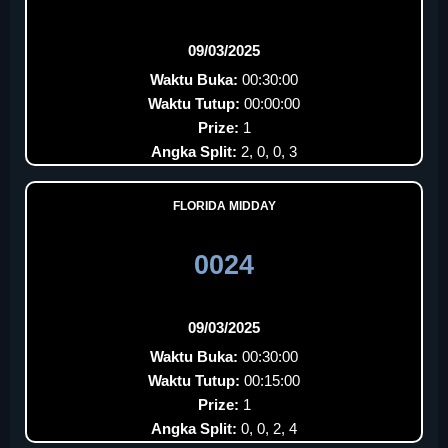
09/03/2025
Waktu Buka:
00:30:00
Waktu Tutup:
00:00:00
Prize:
1
Angka Split:
2, 0, 0, 3
FLORIDA MIDDAY
0024
09/03/2025
Waktu Buka:
00:30:00
Waktu Tutup:
00:15:00
Prize:
1
Angka Split:
0, 0, 2, 4