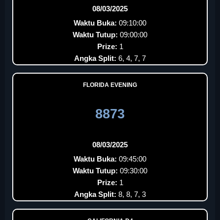
08/03/2025
Waktu Buka:
09:10:00
Waktu Tutup:
09:00:00
Prize:
1
Angka Split:
6, 4, 7, 7
FLORIDA EVENING
8873
08/03/2025
Waktu Buka:
09:45:00
Waktu Tutup:
09:30:00
Prize:
1
Angka Split:
8, 8, 7, 3