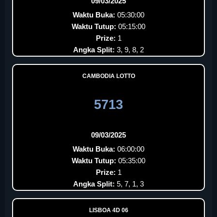
09/03/2025
Waktu Buka:
05:30:00
Waktu Tutup:
05:15:00
Prize:
1
Angka Split:
3, 9, 8, 2
CAMBODIA LOTTO
5713
09/03/2025
Waktu Buka:
06:00:00
Waktu Tutup:
05:35:00
Prize:
1
Angka Split:
5, 7, 1, 3
LISBOA 4D 06