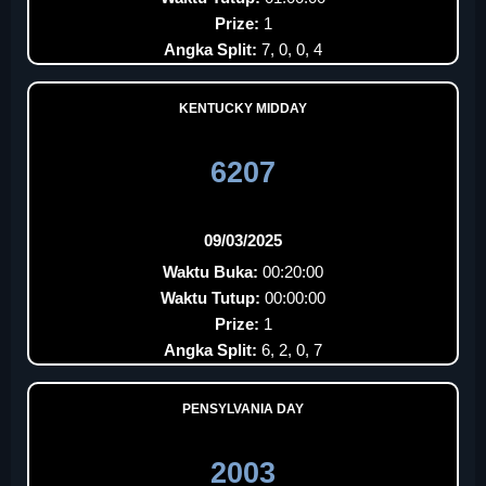
Prize:
1
Angka Split:
7, 0, 0, 4
KENTUCKY MIDDAY
6207
09/03/2025
Waktu Buka:
00:20:00
Waktu Tutup:
00:00:00
Prize:
1
Angka Split:
6, 2, 0, 7
PENSYLVANIA DAY
2003