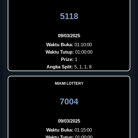
5118
09/03/2025
Waktu Buka:
01:10:00
Waktu Tutup:
01:00:00
Prize:
1
Angka Split:
5, 1, 1, 8
MIAMI LOTTERY
7004
09/03/2025
Waktu Buka:
01:15:00
Waktu Tutup:
01:00:00