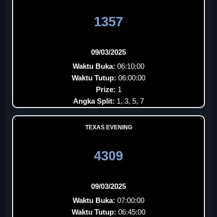
1357
09/03/2025
Waktu Buka:
06:10:00
Waktu Tutup:
06:00:00
Prize:
1
Angka Split:
1, 3, 5, 7
TEXAS EVENING
4309
09/03/2025
Waktu Buka:
07:00:00
Waktu Tutup:
06:45:00