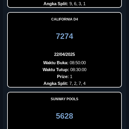
Angka Split:
9, 6, 3, 1
CALIFORNIA D4
7274
22/04/2025
Waktu Buka:
08:50:00
Waktu Tutup:
08:30:00
Prize:
1
Angka Split:
7, 2, 7, 4
SUNWAY POOLS
5628