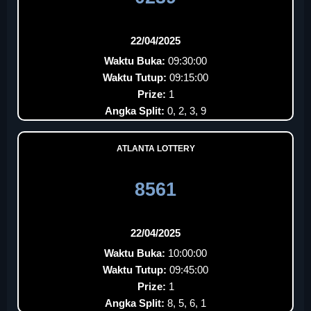
22/04/2025
Waktu Buka:
09:30:00
Waktu Tutup:
09:15:00
Prize:
1
Angka Split:
0, 2, 3, 9
ATLANTA LOTTERY
8561
22/04/2025
Waktu Buka:
10:00:00
Waktu Tutup:
09:45:00
Prize:
1
Angka Split:
8, 5, 6, 1