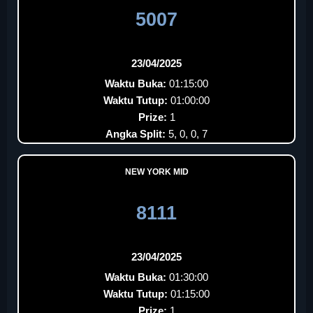
5007
23/04/2025
Waktu Buka:
01:15:00
Waktu Tutup:
01:00:00
Prize:
1
Angka Split:
5, 0, 0, 7
NEW YORK MID
8111
23/04/2025
Waktu Buka:
01:30:00
Waktu Tutup:
01:15:00
Prize:
1