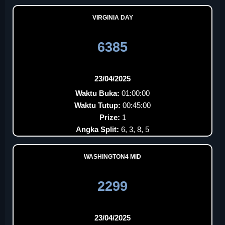
VIRGINIA DAY
6385
23/04/2025
Waktu Buka:
01:00:00
Waktu Tutup:
00:45:00
Prize:
1
Angka Split:
6, 3, 8, 5
WASHINGTON4 MID
2299
23/04/2025