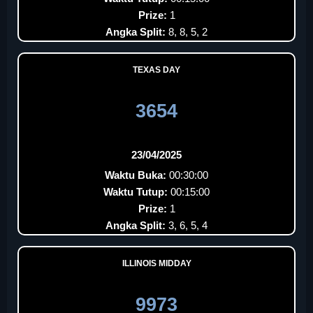
Prize:
1
Angka Split:
8, 8, 5, 2
TEXAS DAY
3654
23/04/2025
Waktu Buka:
00:30:00
Waktu Tutup:
00:15:00
Prize:
1
Angka Split:
3, 6, 5, 4
ILLINOIS MIDDAY
9973