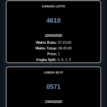
KANADA LOTTO
4610
22/04/2025
Waktu Buka:
07:15:00
Waktu Tutup:
06:45:00
Prize:
1
Angka Split:
4, 6, 1, 0
LISBOA 4D 07
0571
23/04/2025