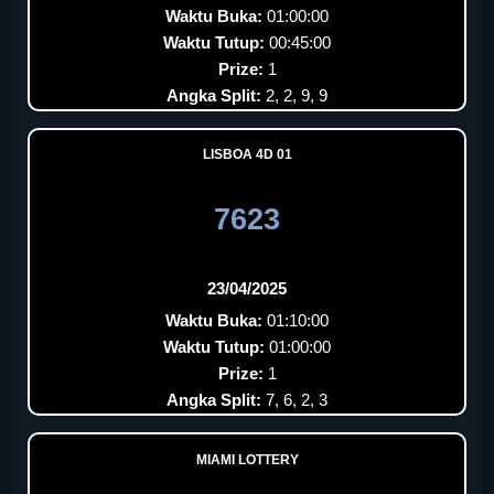
Waktu Buka:
01:00:00
Waktu Tutup:
00:45:00
Prize:
1
Angka Split:
2, 2, 9, 9
LISBOA 4D 01
7623
23/04/2025
Waktu Buka:
01:10:00
Waktu Tutup:
01:00:00
Prize:
1
Angka Split:
7, 6, 2, 3
MIAMI LOTTERY