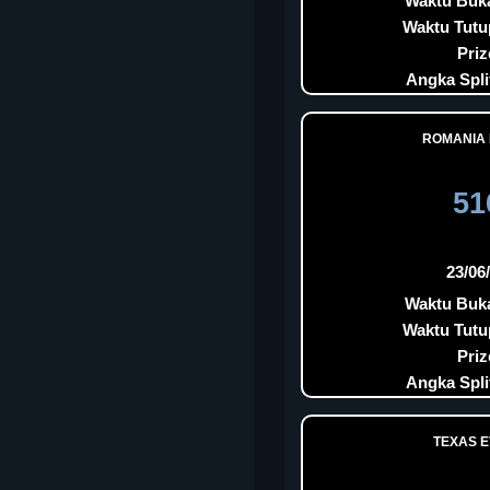
Waktu Buk
Waktu Tutu
Priz
Angka Spli
ROMANIA 
51
23/06
Waktu Buk
Waktu Tutu
Priz
Angka Spli
TEXAS E