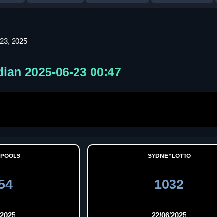
 23, 2025
ian 2025-06-23 00:47
YPOOLS
SYDNEYLOTTO
54
1032
/2025
22/06/2025