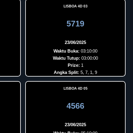
LISBOA 4D 03
5719
23/06/2025
Waktu Buka:
03:10:00
Waktu Tutup:
03:00:00
Prize:
1
Angka Split:
5, 7, 1, 9
LISBOA 4D 05
4566
23/06/2025