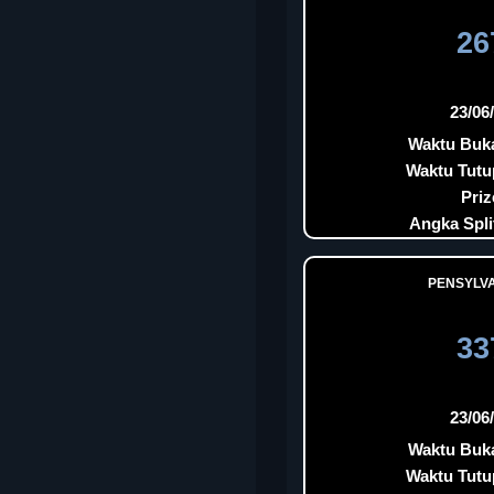
26
23/06
Waktu Buk
Waktu Tutu
Priz
Angka Spli
PENSYLVA
33
23/06
Waktu Buk
Waktu Tutu