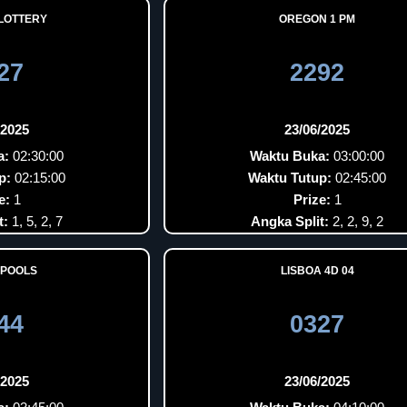
LOTTERY
OREGON 1 PM
27
2292
/2025
23/06/2025
a:
02:30:00
Waktu Buka:
03:00:00
p:
02:15:00
Waktu Tutup:
02:45:00
e:
1
Prize:
1
t:
1, 5, 2, 7
Angka Split:
2, 2, 9, 2
 POOLS
LISBOA 4D 04
44
0327
/2025
23/06/2025