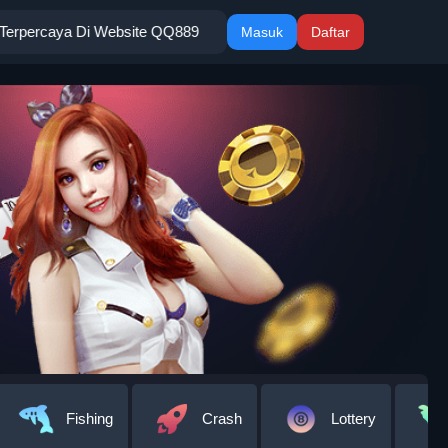
site QQ889
Masuk
Daftar
Fishing
Crash
Lottery