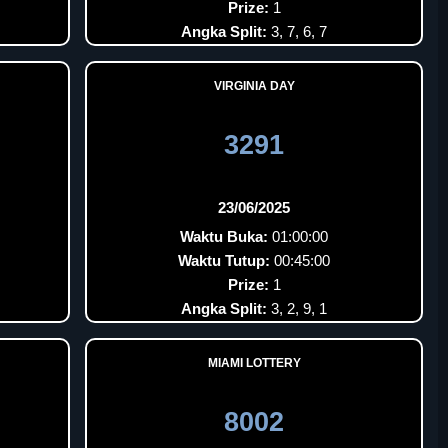
Prize:
1
Angka Split:
3, 7, 6, 7
VIRGINIA DAY
3291
23/06/2025
Waktu Buka:
01:00:00
Waktu Tutup:
00:45:00
Prize:
1
Angka Split:
3, 2, 9, 1
MIAMI LOTTERY
8002