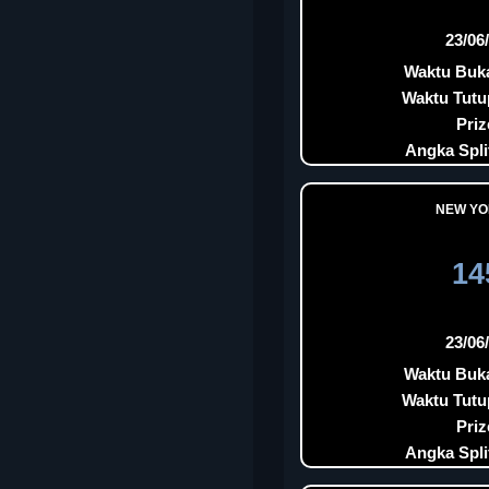
23/06
Waktu Buk
Waktu Tutu
Priz
Angka Spli
NEW YO
14
23/06
Waktu Buk
Waktu Tutu
Priz
Angka Spli