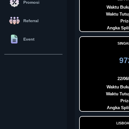
Promosi
Waktu Buk
Waktu Tutu
Referral
Priz
Angka Spli
Event
SINGA
97
22/06
Waktu Buk
Waktu Tutu
Priz
Angka Spli
LISBOA